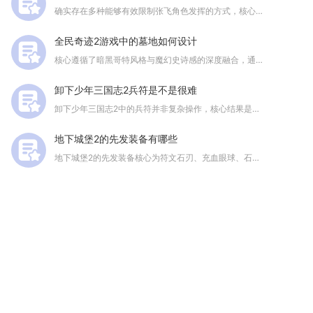
确实存在多种能够有效限制张飞角色发挥的方式，核心思路在于围绕...
全民奇迹2游戏中的墓地如何设计
核心遵循了暗黑哥特风格与魔幻史诗感的深度融合，通过空间层次架...
卸下少年三国志2兵符是不是很难
卸下少年三国志2中的兵符并非复杂操作，核心结果是可直接在兵符...
地下城堡2的先发装备有哪些
地下城堡2的先发装备核心为符文石刃、充血眼球、石之利爪、枯干...