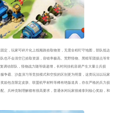
长固定，玩家可碎片化上线顺路拾取物资，无需全程盯守地图，部队抵达
部队也不会清空已拾取资源，容错率极高。荒野怪物、黑暗军团据点等常
反复调动部队，怪物战力随等级递增，长时间挂机容易产生大量士兵损
跨服争霸、沙盘演习等竞技模式和空投的区别更为明显，这类玩法以玩家
，奖励包含限定皮肤、联盟机甲材料等稀有绝版道具，存在严格的兵力损
搭配、兵种克制理解都有很高要求，普通休闲玩家很难拿到核心奖励，和