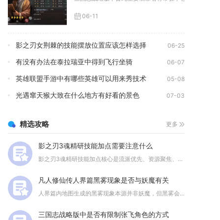
06-11
影之刃女荆棘的技能摆放位置应该怎样选择
06-25
有没有办法在泰拉瑞亚中得到飞行坐骑
06-07
英雄联盟手游中有哪些英雄可以用来秀技术
05-08
光遇窜天猴大致在什么地方有好看的景色
07-03
精选攻略
更多
影之刃3魂精研技能加点需要注意什么
影之刃3魂精研技能加点核心是流派优先、资源聚焦、分支适配、链...
凡人修仙传人界篇黑雾现象是否与妖魔有关
人界篇内地图生成的黑雾现象本源并非妖魔，但黑雾会主动引动、滋...
三国志战略版中是否有限制张飞角色的方式