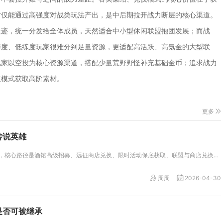
片仅能通过高强度对战类玩法产出，是中后期拉开战力断层的核心渠道。
遗迹，统一分发给全体成员，天然适合中小型休闲联盟抱团发展；而战
与度、低练度玩家很难分到足量资源，更适配高活跃、高氪金的大型联
玩家以空投为核心资源渠道，搭配少量荒野野怪补充基础金币；追求战力
技模式获取高阶素材。
更多
传说英雄
想要稳定获取万国觉醒传说英雄，核心路径是酒馆高级招募、远征商店兑换、限时活动保底获取、联盟与商店兑换、VIP与充值福利、...
周周
2026-04-30
是否可被继承