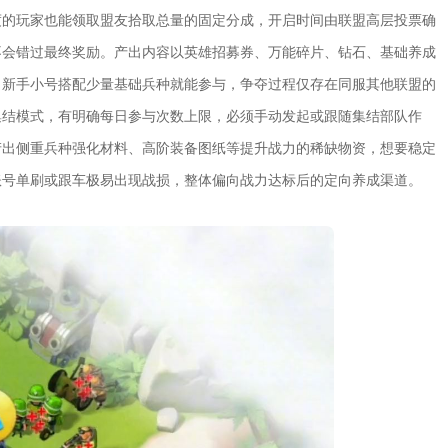
度的玩家也能领取盟友拾取总量的固定分成，开启时间由联盟高层投票确
不会错过最终奖励。产出内容以英雄招募券、万能碎片、钻石、基础养成
，新手小号搭配少量基础兵种就能参与，争夺过程仅存在同服其他联盟的
集结模式，有明确每日参与次数上限，必须手动发起或跟随集结部队作
产出侧重兵种强化材料、高阶装备图纸等提升战力的稀缺物资，想要稳定
账号单刷或跟车极易出现战损，整体偏向战力达标后的定向养成渠道。