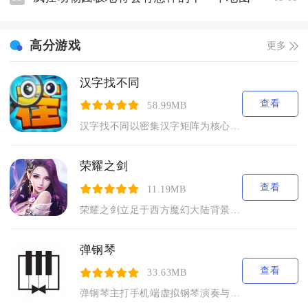
高分游戏
更多
汉字找不同
查看
58.99MB
汉字找不同以密集汉字矩阵为核心载体，主打形近字辨析找茬玩法，...
荣耀之剑
查看
11.19MB
荣耀之剑立足于西方魔幻大陆背景，围绕骑士探寻秘境、争夺领地展...
弹钢琴
查看
33.63MB
弹钢琴主打手机端虚拟钢琴演奏与节奏闯关双玩法，不用实体乐器就...