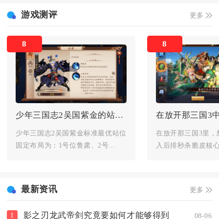
游戏测评
更多
8
8
少年三国志2吴国紫金的站位应该怎么摆放
少年三国志2吴国紫金标准最优站位
在放开那三国3里，
固定布局为：1号位鲁肃、2号...
入后排秒杀脆皮核心，
最新资讯
更多
影之刃龙武帝剑究竟要如何才能够得到
1
08-06