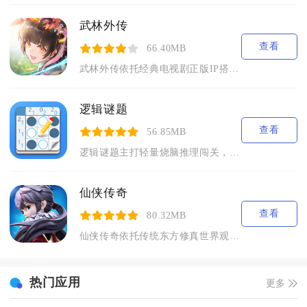
武林外传
查看
66.40MB
武林外传依托经典电视剧正版IP搭建3D武侠江湖，复刻七侠镇、...
逻辑谜题
查看
56.85MB
逻辑谜题主打轻量烧脑推理闯关，适配手机单机碎片化游玩。游戏整...
仙侠传奇
查看
80.32MB
仙侠传奇依托传统东方修真世界观搭建完整仙域大陆，玩家以凡人身...
热门应用
更多