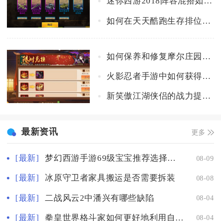
迷你西游2018阵容混搭如何打造强悍的队伍
如何在天天酷跑生存排位赛中保持高速度
如何保养和修复摩尔庄园冲浪板
火影忍者手游中如何获得强力忍者
新笑傲江湖侠侣的战力提升了多少
最新资讯
更多
[最新]
梦幻西游手游69级宝宝推荐选择哪只
08-09
[最新]
冰原守卫者家具搬运是否需要拆装
08-08
[最新]
二战风云2中潘兴有哪些缺陷
08-04
[最新]
拳皇世界格斗家如何更好地利用自身优势
08-04