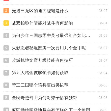
光遇三龙区的通关秘籍是什么
2
08-07
战双帕弥什暗能对战斗有何影响
3
08-04
为何少年三国志零中吴弓最强组合如此厉害
4
08-08
火影忍者秘境翻牌一次要用几个金币呢
5
08-07
攻城掠地文官升级技能有何技巧
6
08-07
第五人格金皮解锁卡如何获取
7
08-04
帝王三国哪个骑兵更出类拔萃
8
08-05
全民奇迹剑士为何对斧子情有独钟
9
08-03
疯狂动物园极地将会有怎样的下一个地图
10
08-09