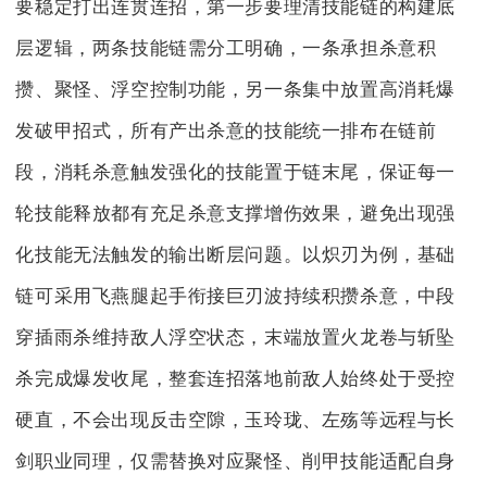
要稳定打出连贯连招，第一步要理清技能链的构建底
层逻辑，两条技能链需分工明确，一条承担杀意积
攒、聚怪、浮空控制功能，另一条集中放置高消耗爆
发破甲招式，所有产出杀意的技能统一排布在链前
段，消耗杀意触发强化的技能置于链末尾，保证每一
轮技能释放都有充足杀意支撑增伤效果，避免出现强
化技能无法触发的输出断层问题。以炽刃为例，基础
链可采用飞燕腿起手衔接巨刃波持续积攒杀意，中段
穿插雨杀维持敌人浮空状态，末端放置火龙卷与斩坠
杀完成爆发收尾，整套连招落地前敌人始终处于受控
硬直，不会出现反击空隙，玉玲珑、左殇等远程与长
剑职业同理，仅需替换对应聚怪、削甲技能适配自身