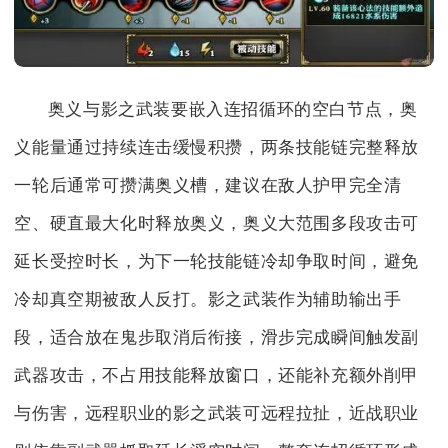
奥义与影之武装要嵌入连招循环的空白节点，奥
义能量通过持续连击缓慢积攒，两条技能链完整释放
一轮后通常可攒满奥义槽，建议在敌人护甲完全清
空、硬直最大化时释放奥义，奥义大范围多段攻击可
延长受控时长，为下一轮技能链冷却争取时间，避免
冷却真空期被敌人反打。影之武装作为辅助输出手
段，适合放在鬼步取消后衔接，滑步完成瞬间触发副
武器攻击，不占用技能释放窗口，还能补充额外削甲
与伤害，远程职业的影之武装可远程拉扯，近战职业