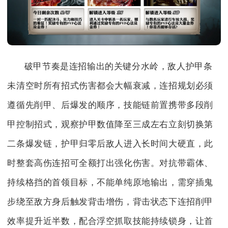
破甲节奏是连招输出的关键分水岭，敌人护甲条
未清空时所有招式伤害都会大幅衰减，连招规划必须
遵循先削甲、后爆发的顺序，技能链前置携带多段削
甲控制招式，观察护甲数值降至三成左右立刻切换第
二条爆发链，护甲归零后敌人进入长时间大硬直，此
时整套高伤连招可全额打出强化伤害。对抗带霸体、
持续格挡的首领目标，不能单纯原地输出，需穿插鬼
步绕至敌方身后触发背击增伤，背击状态下连招削甲
效率提升近半数，配合浮空抓取技能持续锁身，让首