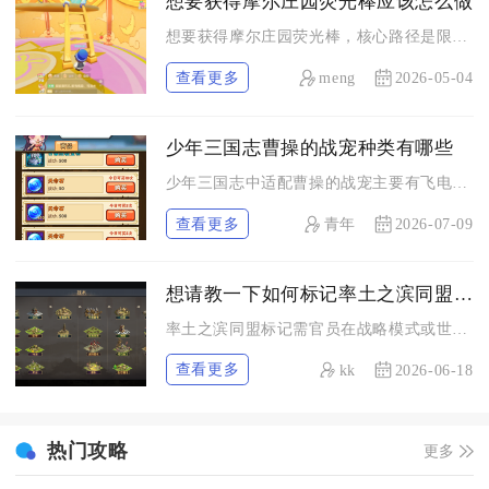
想要获得摩尔庄园荧光棒应该怎么做
想要获得摩尔庄园荧光棒，核心路径是限时音乐节活动兑换，无活动...
查看更多
meng
2026-05-04
少年三国志曹操的战宠种类有哪些
少年三国志中适配曹操的战宠主要有飞电狐、燎原虎、铜甲龟、绝影...
查看更多
青年
2026-07-09
想请教一下如何标记率土之滨同盟的标志
率土之滨同盟标记需官员在战略模式或世界地图创建，可设分组、颜...
查看更多
kk
2026-06-18
热门攻略
更多