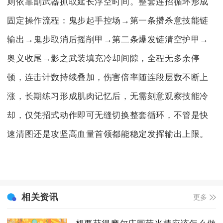
则依靠副武器抓取延长浮空时间。整套连招循环形成
固定操作流程：鬼步起手控场→第一条攒杀意技能链
输出→鬼步取消后摇削甲→第二条爆发链清空护甲→
奥义收尾→影之武装填充冷却间隙，全程无多余停
顿，连击计数持续叠加，伤害倍率随连段层数不断上
涨，长期练习形成肌肉记忆后，无需刻意观察技能冷
却，仅凭招式动作即可无缝切换整套循环，不管是快
速清图还是攻坚高血量首领都能稳定发挥输出上限。
相关资讯
更多