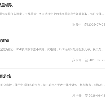
哪里领取
光遇圣诞季分为常驻节日任务与季节向导任务两类，主线季节任务在遇境中央的凛冬季向导先祖处领取，节日专属交互任务需要前往禁阁...
青年
2026-07-05
山宠物
华山门派挑选宠物优先以输出增益宠为核心，PVE长期副本选小浣熊、闪电貂，PVP论剑对战搭配刺儿爷、悬天栗，145级过渡期...
信仰
2026-07-25
竟有多难
少年三国志2的100关是游戏难度的分水岭，属于中后期高难卡点，核心难点在于敌方属性爆炸、机制复杂，对阵容续航、控制链和爆...
卡修
2026-06-12