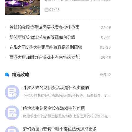
07-28
英雄铂金段位手游需要花费多少排位币
07-19
新笑新版笑傲江湖装备等级如何分级
05-11
在影之刃3游戏中哪里能较容易得到陨铁
05-30
西游大唐加耐力在游戏中有何特殊功能
06-18
精选攻略
更多
斗罗大陆的龙抬头活动是什么类型的
斗罗大陆龙抬头活动是融合掷骰子闯关、猜拳博弈、BOSS挑战与...
绝地求生超级空投在游戏中的作用
绝地求生中的超级空投是能彻底改变战局的核心资源点，其核心作用...
梦幻西游lg套装中哪个部位法伤加成更多