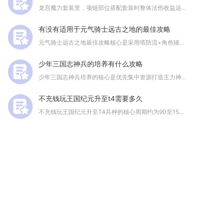
龙宫魔力套装里，项链部位搭配套装时整体法伤收益远高于头盔、腰...
有没有适用于元气骑士远古之地的最佳攻略
元气骑士远古之地最佳攻略核心是采用塔防流+角色辅助组合，优先...
少年三国志神兵的培养有什么攻略
少年三国志神兵培养的核心是优先集中资源打造主力神兵，按升阶、...
不充钱玩王国纪元升至t4需要多久
不充钱玩王国纪元升至T4兵种的核心周期约为90至150天，具...