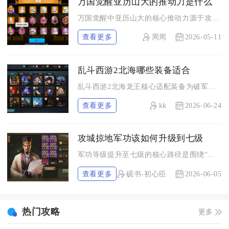
万国觉醒亚历山大的推动力是什么
万国觉醒中亚历山大的核心推动力源于攻防一体的技能闭环+步兵全...
查看更多
周周
2026-05-11
乱斗西游2北海哪些装备适合
乱斗西游2北海龙王核心适配装备为破军长星、贪狼七煞、御影寒铁...
查看更多
kk
2026-06-24
攻城掠地军功该如何升级到七级
军功等级提升至七级的核心路径是围绕“军功获取、军功兑换、军功...
查看更多
砚书-初心臣
2026-06-05
热门攻略
更多