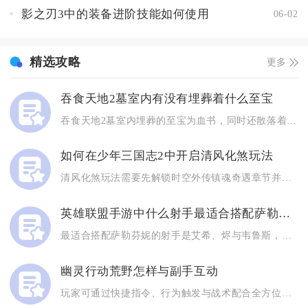
影之刃3中的装备进阶技能如何使用
06-02
精选攻略
更多
吞食天地2墓室内有没有埋葬着什么至宝
吞食天地2墓室内埋葬的至宝为血书，同时还散落着赤龙剑、银仙石...
如何在少年三国志2中开启清风化煞玩法
清风化煞玩法需要先解锁时空外传镇魂奇遇章节并完成前两关，满足...
英雄联盟手游中什么射手最适合搭配萨勒芬妮
最适合搭配萨勒芬妮的射手是艾希、烬与韦鲁斯，其次是金克丝与赛...
幽灵行动荒野怎样与副手互动
玩家可通过快捷指令、行为触发与战术配合全方位和副手实现深度互...