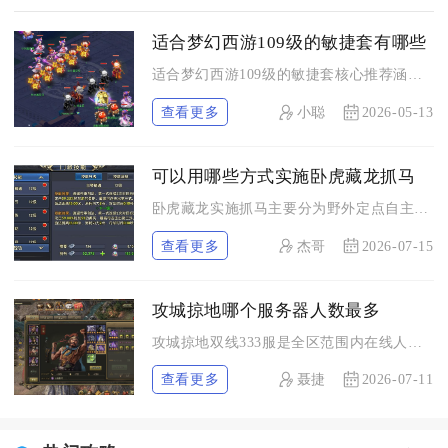
适合梦幻西游109级的敏捷套有哪些
适合梦幻西游109级的敏捷套核心推荐涵盖猫灵、巴蛇、混沌兽、...
查看更多
小聪
2026-05-13
可以用哪些方式实施卧虎藏龙抓马
卧虎藏龙实施抓马主要分为野外定点自主捕捉、组队协作围捕、交易...
查看更多
杰哥
2026-07-15
攻城掠地哪个服务器人数最多
攻城掠地双线333服是全区范围内在线人数最高、玩家基数最庞大...
查看更多
聂捷
2026-07-11