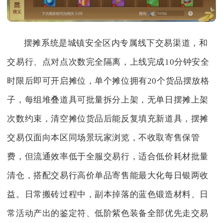
摆摊系统是城镇安全区内专属线下交易渠道，和
交易行、点对点次数完全隔离，上线完成10分钟安全
时限后即可开启摊位，单个摊位拥有20个货品摆放格
子，每组堆叠道具可批量拆分上架，无单日摆摊上架
次数约束，清空摊位货品后能反复填充新道具，摆摊
交易仅面向本区同场景玩家浏览，不收取寄售保管
费，但流通效率低于全服交易行，适合低价耗材批量
清仓，搭配交易行高价单品寄售能最大化每日银两收
益。日常搬砖过程中，副本掉落的蓝色锻造材料、日
常活动产出的鉴定符、低阶紫色装备全部优先走交易