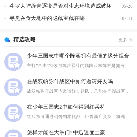
斗罗大陆辞青逐疫是否对生态环境造成破坏
05-26
寻觅吞食天地中的隐藏宝藏在哪
07-11
精选攻略
更多
少年三国志中哪个阵容拥有最佳的缘分组合
主打“合击”特效与阵营羁绊的魏国双核阵容是拥有最佳缘分组合的...
在战双帕弥什战区中如何邀请好友吗
战双帕弥什战区内邀请好友组队，只能在当期战区的组队周期完成操...
在少年三国志2中如何得到红兵符
红兵符可通过列传副本挑战、巨兽商店兑换、将魂商店兑换、限时活...
怎样才能在大掌门2中迅速变土豪