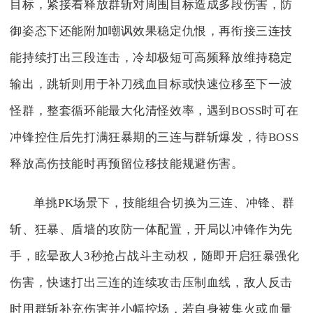
目标，紧接着释放群斩对周围目标造成多段伤害，防
御姿态下还能附加嘲讽效果稳定仇恨，再衔接三连技
能持续打出三段连击，冷却极短可高频释放维持稳定
输出，跳斩则用于补刀残血目标或快速位移至下一波
怪群，整套循环能最大化清怪效率，遇到BOSS时可在
冲锋控住后先打满狂暴期的三连与群斩爆发，待BOSS
释放高伤技能时再预留位移技能规避伤害。
单挑PK场景下，技能组合切换为三连、冲锋、群
斩、狂暴、盾墙的攻防一体配置，开局以冲锋作为先
手，眩晕敌人3秒抢占战斗主动权，随即开启狂暴强化
伤害，快速打出三连的连续攻击压制血线，敌人反击
时用群斩补充伤害并小幅控场，若自身被集火或血量