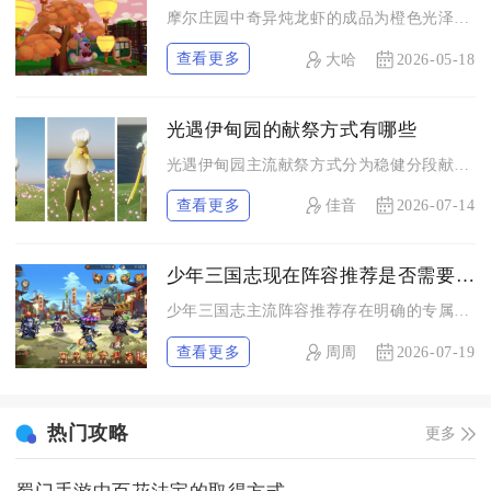
摩尔庄园中奇异炖龙虾的成品为橙色光泽的稀有料理，食用后可恢复...
查看更多
大哈
2026-05-18
光遇伊甸园的献祭方式有哪些
光遇伊甸园主流献祭方式分为稳健分段献祭、速通直飞献祭、组队协...
查看更多
佳音
2026-07-14
少年三国志现在阵容推荐是否需要特定的阵型
少年三国志主流阵容推荐存在明确的专属适配阵型，成套成型的强势...
查看更多
周周
2026-07-19
热门攻略
更多