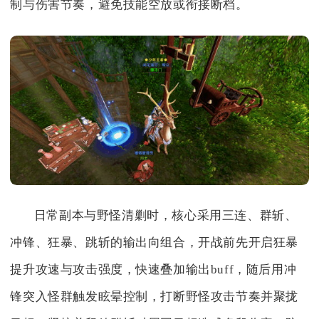
制与伤害节奏，避免技能空放或衔接断档。
日常副本与野怪清剿时，核心采用三连、群斩、
冲锋、狂暴、跳斩的输出向组合，开战前先开启狂暴
提升攻速与攻击强度，快速叠加输出buff，随后用冲
锋突入怪群触发眩晕控制，打断野怪攻击节奏并聚拢