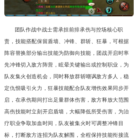
团队作战中战士需承担前排承伤与控场核心职
责，技能搭配保留盾墙、冲锋、群斩、狂暴，可根据
阵容替换部分输出技能为防御向技能，团战开启时率
先冲锋切入敌方阵营，眩晕关键输出或控制职业，为
队友集火创造机会，同时释放群斩嘲讽敌方多人，稳
定仇恨吸引火力，狂暴技能配合队友增伤效果同步开
启，在承伤期间打出足量群体伤害，敌方释放大范围
高伤技能时立刻开启盾墙，大幅降低所受伤害，为治
疗职业争取加血时间，队友被集火时可调整冲锋目
标，打断敌方连招为队友解围，全程保持技能衔接流