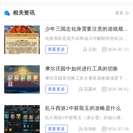
相关资讯
更多
少年三国志化身需要注意的游戏规则有哪些
化身系统是提升武将战力与解锁特色玩法的核心机制，玩家在使用化...
查看更多
云别
2026-05-13
摩尔庄园中如何进行工具的切换
摩尔庄园里切换工具主要依靠家园场景下的底部快捷工具栏直接点击...
查看更多
花露水
2026-08-02
乱斗西游2中获取玉的攻略是什么
乱斗西游2中获取玉（凌云璧）的核心路径是：周本保底、日常与任...
查看更多
埃洛欧
2026-07-18