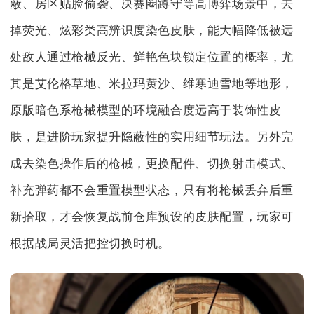
蔽、房区贴脸偷袭、决赛圈蹲守等高博弈场景中，去
掉荧光、炫彩类高辨识度染色皮肤，能大幅降低被远
处敌人通过枪械反光、鲜艳色块锁定位置的概率，尤
其是艾伦格草地、米拉玛黄沙、维寒迪雪地等地形，
原版暗色系枪械模型的环境融合度远高于装饰性皮
肤，是进阶玩家提升隐蔽性的实用细节玩法。另外完
成去染色操作后的枪械，更换配件、切换射击模式、
补充弹药都不会重置模型状态，只有将枪械丢弃后重
新拾取，才会恢复战前仓库预设的皮肤配置，玩家可
根据战局灵活把控切换时机。