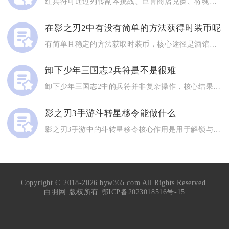
红兵符可通过列传副本挑战、巨兽商店兑换、将魂商店兑换、限时活...
在影之刃2中有没有简单的方法获得时装币呢
有简单且稳定的方法获取时装币，核心途径是酒馆喝酒，搭配日常活...
卸下少年三国志2兵符是不是很难
卸下少年三国志2中的兵符并非复杂操作，核心结果是可直接在兵符...
影之刃3手游斗转星移令能做什么
影之刃3手游中的斗转星移令核心作用是用于解锁与兑换“虚空裂隙...
Copyright © 2018-2026 byw365.com All Rights Reserved.
白羽网 版权所有
鄂ICP备2023018516号-15