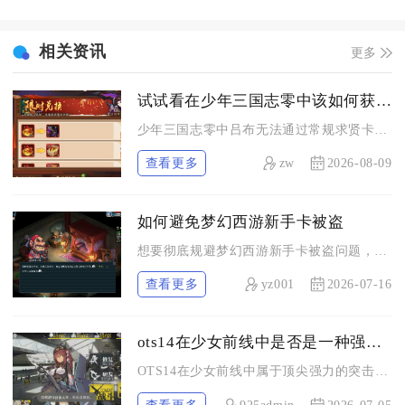
相关资讯
更多
试试看在少年三国志零中该如何获得吕布
少年三国志零中吕布无法通过常规求贤卡池抽取，核心获取渠道分为...
查看更多
zw
2026-08-09
如何避免梦幻西游新手卡被盗
想要彻底规避梦幻西游新手卡被盗问题，核心防控思路是从新手卡领...
查看更多
yz001
2026-07-16
ots14在少女前线中是否是一种强力角色
OTS14在少女前线中属于顶尖强力的突击步枪人形，是夜战环境...
查看更多