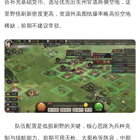
合补充基础货币。选址优先出生州官道两侧空地，这
里野怪刷新密度更高，资源州虽图纸爆率略高但空地
稀缺，前期不建议常驻。
队伍配置是低损刷野的关键，核心思路为兵种克
制与续航能力。前期可用天枪、大蜀枪等阵容，中期