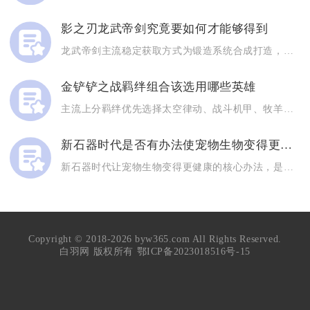
影之刃龙武帝剑究竟要如何才能够得到
龙武帝剑主流稳定获取方式为锻造系统合成打造，无尽劫境高难度副...
金铲铲之战羁绊组合该选用哪些英雄
主流上分羁绊优先选择太空律动、战斗机甲、牧羊人、幻灵特工四类...
新石器时代是否有办法使宠物生物变得更健康
新石器时代让宠物生物变得更健康的核心办法，是围绕“适配生存环...
Copyright © 2018-2026 byw365.com All Rights Reserved.
白羽网 版权所有
鄂ICP备2023018516号-15