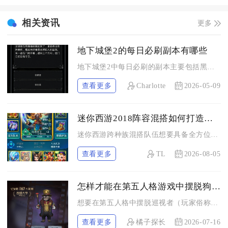
相关资讯
更多
地下城堡2的每日必刷副本有哪些
地下城堡2中每日必刷的副本主要包括黑暗裂隙、图17牢笼之路、...
查看更多
Charlotte
2026-05-09
迷你西游2018阵容混搭如何打造强悍的队伍
迷你西游跨种族混搭队伍想要具备全方位碾压能力，核心思路是以兽...
查看更多
TL
2026-08-05
怎样才能在第五人格游戏中摆脱狗的束缚
想要在第五人格中摆脱巡视者（玩家俗称狗）带来的束缚，核心手段...
查看更多
橘子探长
2026-07-16