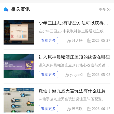
相关资讯
更多
少年三国志2有哪些方法可以获得神兽
在少年三国志2中获取神兽主要通过主线挑战、商店兑换、活动商城...
查看更多
月之咲
2026-05-27
进入原神晨曦酒庄屋顶的线索在哪里
进入原神晨曦酒庄屋顶的核心线索与关键点位集中在酒庄正门右侧的...
查看更多
yueyue2
2026-05-02
诛仙手游九虚天宫玩法有什么注意事项
诛仙手游九虚天宫玩法需注重队伍配置、机制理解、资源规划与操作...
查看更多
埃洛欧
2026-06-12