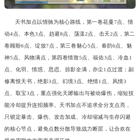
天书加点以情驰为核心路线，第一卷花蔓7点、情
动4点、本色3点、趋避8点、荡漾2点、击天2点，第二
卷顾盼6点、绽放7点，第三卷魅心5点、春韵6点、魅
神5点、风物满点，第四卷情致5点、福佑3点、冷血1
点、化羽、情惑、思恋、掠影全满，亦尘1点过渡；副
修离恨天书，绝影3点、幻境3点、绝情1点、风情3
点、取宝3点，重点强化天琊输出与被动爆伤，缩短技
能冷却提升连招频率。天书加点不追求全分支点亮，
只锁定暴击、爆伤、攻击加成、冷却缩减与生存闪避
的核心节点，避免点数分散导致战力断层，让合欢在