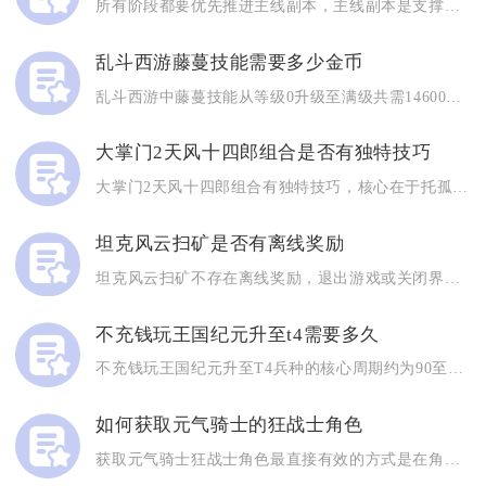
所有阶段都要优先推进主线副本，主线副本是支撑全部养成体系、解...
乱斗西游藤蔓技能需要多少金币
乱斗西游中藤蔓技能从等级0升级至满级共需14600金币，该技...
大掌门2天风十四郎组合是否有独特技巧
大掌门2天风十四郎组合有独特技巧，核心在于托孤增伤、真气链循...
坦克风云扫矿是否有离线奖励
坦克风云扫矿不存在离线奖励，退出游戏或关闭界面后，采矿进程不...
不充钱玩王国纪元升至t4需要多久
不充钱玩王国纪元升至T4兵种的核心周期约为90至150天，具...
如何获取元气骑士的狂战士角色
获取元气骑士狂战士角色最直接有效的方式是在角色选择界面付费解...