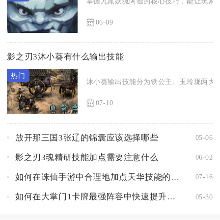
掌握九尾妖狐阿狸的核心技巧，能让玩家凭
06-09
影之刃3沐小葵有什么输出技能
沐小葵输出技能分为铁公主、玉玲珑两大转
07-10
放开那三国3张辽的锦囊应该选择哪些
05-06
影之刃3魂精研技能加点需要注意什么
06-02
如何在诛仙手游中合理地加点天华技能的攻防
07-16
如何在大掌门1卡牌最强阵容中快速提升实力
05-30