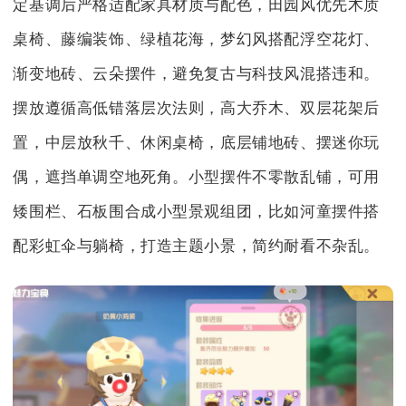
定基调后严格适配家具材质与配色，田园风优先木质
桌椅、藤编装饰、绿植花海，梦幻风搭配浮空花灯、
渐变地砖、云朵摆件，避免复古与科技风混搭违和。
摆放遵循高低错落层次法则，高大乔木、双层花架后
置，中层放秋千、休闲桌椅，底层铺地砖、摆迷你玩
偶，遮挡单调空地死角。小型摆件不零散乱铺，可用
矮围栏、石板围合成小型景观组团，比如河童摆件搭
配彩虹伞与躺椅，打造主题小景，简约耐看不杂乱。