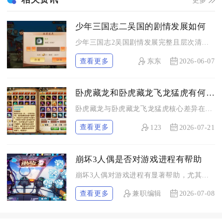
少年三国志二吴国的剧情发展如何
少年三国志2吴国剧情发展完整且层次清晰，以孙策奠基、孙权崛起...
查看更多
东东
2026-06-07
卧虎藏龙和卧虎藏龙飞龙猛虎有何不同
卧虎藏龙与卧虎藏龙飞龙猛虎核心差异在于：前者是正统3D武侠M...
查看更多
123
2026-07-21
崩坏3人偶是否对游戏进程有帮助
崩坏3人偶对游戏进程有显著帮助，尤其在高难副本、深渊、乐土等...
查看更多
兼职编辑
2026-07-08