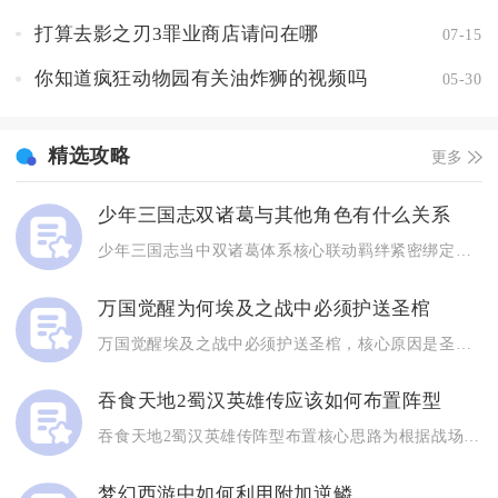
打算去影之刃3罪业商店请问在哪
07-15
你知道疯狂动物园有关油炸狮的视频吗
05-30
精选攻略
更多
少年三国志双诸葛与其他角色有什么关系
少年三国志当中双诸葛体系核心联动羁绊紧密绑定蜀国全体武将，同...
万国觉醒为何埃及之战中必须护送圣棺
万国觉醒埃及之战中必须护送圣棺，核心原因是圣棺能提供远超其他...
吞食天地2蜀汉英雄传应该如何布置阵型
吞食天地2蜀汉英雄传阵型布置核心思路为根据战场场景与敌方阵型...
梦幻西游中如何利用附加逆鳞