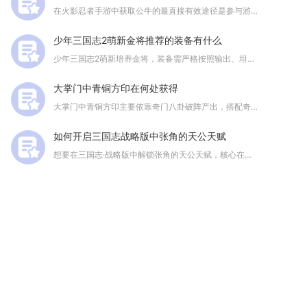
在火影忍者手游中获取公牛的最直接有效途径是参与游戏内限时活动...
少年三国志2萌新金将推荐的装备有什么
少年三国志2萌新培养金将，装备需严格按照输出、坦克、辅助三类...
大掌门中青铜方印在何处获得
大掌门中青铜方印主要依靠奇门八卦破阵产出，搭配奇遇寻宝、限时...
如何开启三国志战略版中张角的天公天赋
想要在三国志·战略版中解锁张角的天公天赋，核心在于完成对应阵...