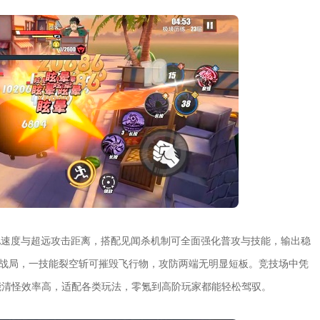
A速度与超远攻击距离，搭配见闻杀机制可全面强化普攻与技能，输出稳
变战局，一技能裂空斩可摧毁飞行物，攻防两端无明显短板。竞技场中凭
能清怪效率高，适配各类玩法，零氪到高阶玩家都能轻松驾驭。