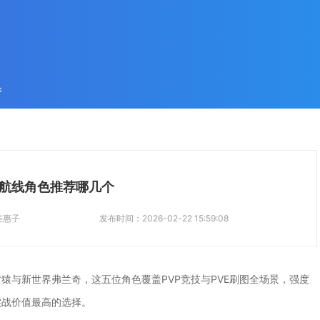
件
航线角色推荐哪几个
美惠子
发布时间：
2026-02-22 15:59:08
猿与新世界弗兰奇，这五位角色覆盖PVP竞技与PVE刷图全场景，强度
实战价值最高的选择。