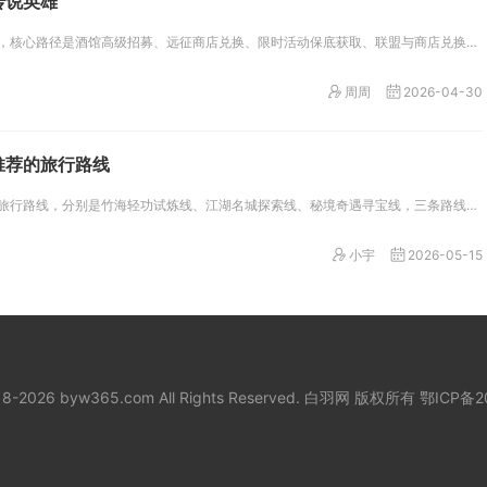
传说英雄
想要稳定获取万国觉醒传说英雄，核心路径是酒馆高级招募、远征商店兑换、限时活动保底获取、联盟与商店兑换、VIP与充值福利、...
周周
2026-04-30
推荐的旅行路线
卧虎藏龙逍遥游优选三条高体验旅行路线，分别是竹海轻功试炼线、江湖名城探索线、秘境奇遇寻宝线，三条路线覆盖轻功养成、地图探...
小宇
2026-05-15
018-2026 byw365.com All Rights Reserved. 白羽网 版权所有
鄂ICP备2