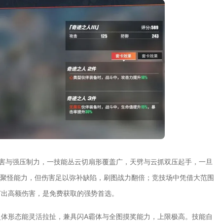
害与强压制力，一技能丛云切扇形覆盖广，天劈与云抓双压起手，一旦
无聚怪能力，但伤害足以弥补缺陷，刷图战力翻倍；竞技场中凭借大范围
打出高额伤害，是免费获取的强势首选。
体形态能灵活拉扯，兼具闪A霸体与全图摸奖能力，上限极高。技能自