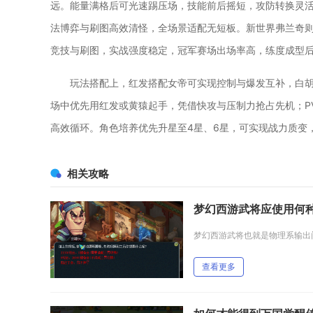
远。能量满格后可光速踢压场，技能前后摇短，攻防转换灵
法博弈与刷图高效清怪，全场景适配无短板。新世界弗兰奇
竞技与刷图，实战强度稳定，冠军赛场出场率高，练度成型
玩法搭配上，红发搭配女帝可实现控制与爆发互补，白
场中优先用红发或黄猿起手，凭借快攻与压制力抢占先机；P
高效循环。角色培养优先升星至4星、6星，可实现战力质变
相关攻略
梦幻西游武将应使用何
查看更多