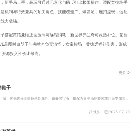
活，新手易上手，高玩可通过元素化与防反打出极限操作，适配竞技场手
则是机制与特效兼具的顶尖角色，技能覆盖广、爆发足，连招流畅，适配
后战力极强。
胡子搭配黄猿兼顾正面压制与远程消耗，新世界弗兰奇可灵活补位。竞技
VE刷图时白胡子与弗兰奇负责清怪，女帝控场，黄猿远程补伤害，形成
，资源投入性价比最高。
更多
种鞋子
梦幻西游武将也就是物理系输出门派，优先选择高敏捷基础属性、镶嵌黑宝石，搭配力量类动物套装或门派专属套装，再根据日常任务与...
铁头
2026-07-20