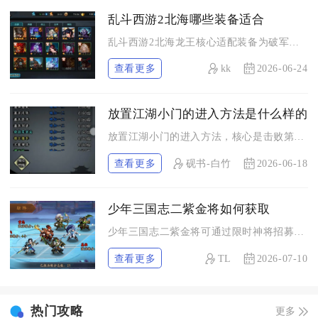
乱斗西游2北海哪些装备适合
乱斗西游2北海龙王核心适配装备为破军长星、贪狼七煞、御影寒铁...
查看更多
kk
2026-06-24
放置江湖小门的进入方法是什么样的
放置江湖小门的进入方法，核心是击败第一章金牛武馆的朱宇获取钥...
查看更多
砚书-白竹
2026-06-18
少年三国志二紫金将如何获取
少年三国志二紫金将可通过限时神将招募、主题商店碎片兑换、红将...
查看更多
TL
2026-07-10
热门攻略
更多