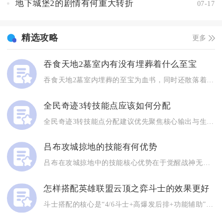
地下城堡2的剧情有何重大转折
07-17
精选攻略
更多
吞食天地2墓室内有没有埋葬着什么至宝
吞食天地2墓室内埋葬的至宝为血书，同时还散落着赤龙剑、银仙石...
全民奇迹3转技能点应该如何分配
全民奇迹3转技能点分配建议优先聚焦核心输出与生存羁绊，战士主...
吕布攻城掠地的技能有何优势
吕布在攻城掠地中的技能核心优势在于觉醒战神无双联动追击被动形...
怎样搭配英雄联盟云顶之弈斗士的效果更好
斗士搭配的核心是“4/6斗士+高爆发后排+功能辅助”，优先保...