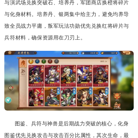
与演武场兑换突破石、培养丹，军团商店换橙将碎片
与化身材料。培养丹、银两集中给主力，避免均养导
致全员战力平庸，叛军玩法功勋优先兑换红将碎片与
兵符材料，确保资源用在刀刃上。
图鉴、兵符与神兽是后期战力突破的核心，化身
图鉴优先兑换攻击与攻击百分比属性，其次生命，最