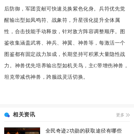
后防御，军团贡献可快速兑换紫色化身。兵符优先觉
醒输出型如凤鸣符、战象符，升星强化提升全体属
性，合击技能手动释放，针对敌方阵容调整顺序。图
鉴收集涵盖武将、神兵、神翼、神兽等，每激活一个
图鉴都有固定战力加成，长期坚持可积累大量隐性战
力。神兽优先培养输出型如机关鸟，主C带增伤神兽，
坦克带减伤神兽，跨服战灵活切换。
相关资讯
更多
全民奇迹2功勋的获取途径有哪些