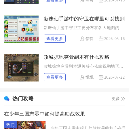
查看更多
杰哥
2026-07-15
新诛仙手游中的守卫在哪里可以找到
新诛仙手游中守卫主要分布在各大地图的固定区域，核心场景集中在...
查看更多
信仰
2026-05-16
攻城掠地突骨副本有什么攻略
攻城掠地突骨副本通关核心依靠祝融地形压制搭配周瑜控场、甘宁收...
查看更多
悦悦
2026-07-22
热门攻略
更多
在少年三国志零中如何提高助战效果
少年三国志零中提升助战效果的核心在于“属