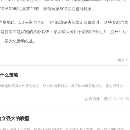
-500即可集齐20套，非酋玩家800左右也能稳拿。
月之星地砖、50份星伴地砖、4个彩塘罐头及限定装饰道具。这些奖励均为
，是打造主题家园的核心装饰；彩塘罐头可用于家园特殊玩法，提升互动
用，最大化活动收益。
更多
用什么策略
在卧虎藏龙2中操控杜杀的核心策略是以高爆发伤害为核心，结合控场限制与生存拉扯构建完整打法，优先通过技能连招打满爆发伤害，...
西西佛
2026-05-05
建立强大的联盟
在万国觉醒中打造强势联盟，核心在于完善人员架构、稳步升级联盟科技、合理规划领土布局、强化成员协同作战与稳固外交关系，多维...