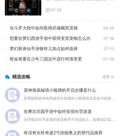
07-29
在斗罗大陆中如何取得武魂幽冥灵猫
06-24
想要在梦幻西游手游中获得变异宠物怎么办
07-28
梦幻新诛仙手游银铃儿加点如何选择
07-12
暗金将要在少年三国志中进行何项变更
07-06
精选攻略
更多
原神海底秘境小狐狸的开启步骤是什么
想要解锁原神海底秘境中隐藏的小狐狸相关奖励与探索内容，核心步...
在摩尔庄园手游中如何安排向导派遣
合理规划向导派遣的派遣顺序与资源投入，能够稳定提升向导等级、...
有没有全民奇迹2弓技能奥义的替代品推荐