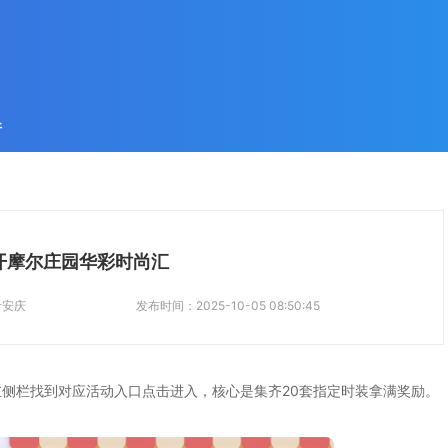
件
开摩尔庄园华彩时尚汇
叶安庆
发布时间：
2025-10-05 08:50:45
侧栏找到对应活动入口点击进入，核心是集齐20套指定时装拿满奖励。