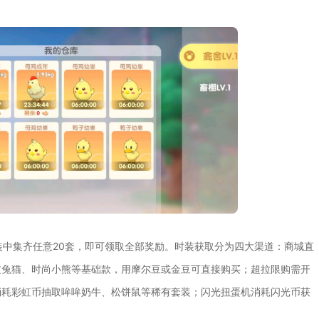
装中集齐任意20套，即可领取全部奖励。时装获取分为四大渠道：商城直
皮兔猫、时尚小熊等基础款，用摩尔豆或金豆可直接购买；超拉限购需开
消耗彩虹币抽取哞哞奶牛、松饼鼠等稀有套装；闪光扭蛋机消耗闪光币获