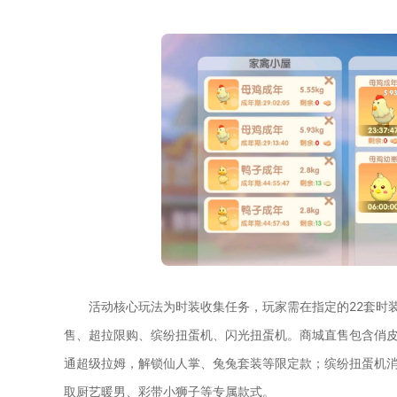
活动核心玩法为时装收集任务，玩家需在指定的22套时
售、超拉限购、缤纷扭蛋机、闪光扭蛋机。商城直售包含俏
通超级拉姆，解锁仙人掌、兔兔套装等限定款；缤纷扭蛋机
取厨艺暖男、彩带小狮子等专属款式。