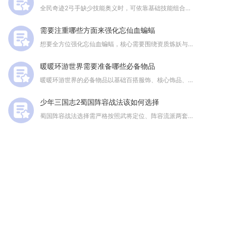
全民奇迹2弓手缺少技能奥义时，可依靠基础技能组合、天赋加成、...
需要注重哪些方面来强化忘仙血蝙蝠
想要全方位强化忘仙血蝙蝠，核心需要围绕资质炼妖与成长定型、悟...
暖暖环游世界需要准备哪些必备物品
暖暖环游世界的必备物品以基础百搭服饰、核心饰品、功能型外套与...
少年三国志2蜀国阵容战法该如何选择
蜀国阵容战法选择需严格按照武将定位、阵容流派两套标准划分，烈...