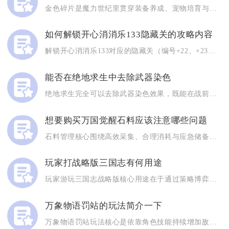
金色碎片是魔力世纪里贯穿装备养成、宠物培育与道具兑换的核心通...
如何解锁开心消消乐133隐藏关的攻略内容
解锁开心消消乐133对应的隐藏关（编号+22、+23、+24...
能否在绝地求生中去除武器染色
绝地求生完全可以去除武器染色效果，既能在战前仓库永久关闭枪械...
想要购买万国觉醒石料应该注意哪些问题
石料管理核心围绕高效采集、合理消耗与应急储备展开，通过科学分...
玩家打战略版三国志有何用途
玩家游玩三国志战略版核心用途在于通过策略博弈实现娱乐解压、提...
万象物语罚站的玩法简介一下
万象物语罚站玩法核心是依靠角色技能持续增加敌方全体冷却数值，...