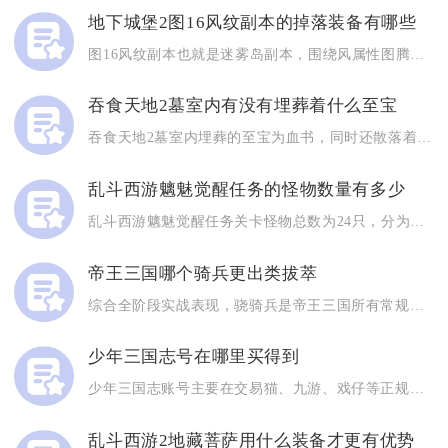
地下城堡2图16风纹副本的掉落装备有哪些
图16风纹副本也就是迷雾岛副本，围绕风属性图腾衍生的单风、水...
吞食天地2墓室内有没有埋葬着什么至宝
吞食天地2墓室内埋葬的至宝为血书，同时还散落着赤龙剑、银仙石...
乱斗西游魑魅觉醒任务的怪物数量有多少
乱斗西游魑魅觉醒任务关卡怪物总数为24只，分为四波次分批刷新...
帝王三国哪个骑兵更出类拔萃
综合全阶段实战表现，骁骑兵是帝王三国所有常规骑兵里最为出类拔...
少年三国志号在哪里买得到
少年三国志账号主要在交易猫、九游、戏仔等正规游戏交易平台购买...
乱斗西游2地藏菩萨用什么装备才更有优势