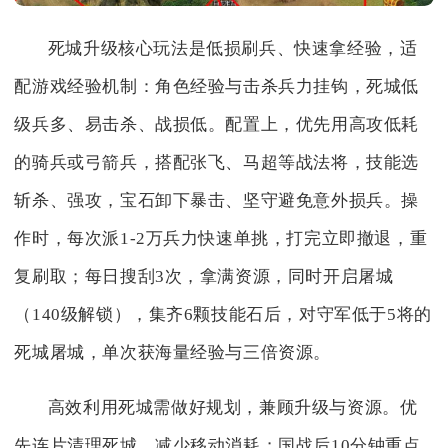
死城升级核心玩法是低损刷兵、快速拿经验，适
配游戏经验机制：角色经验与击杀兵力挂钩，死城低
级兵多、易击杀、战损低。配置上，优先用高攻低耗
的骑兵或弓箭兵，搭配张飞、马超等战法将，技能选
斩杀、强攻，宝石卸下暴击、坚守避免意外损兵。操
作时，每次派1-2万兵力快速单挑，打完立即撤退，重
复刷取；每日搜刮3次，拿满资源，同时开启屠城
（140级解锁），集齐6颗技能石后，对守军低于5将的
死城屠城，单次获海量经验与三倍资源。
高效利用死城需做好规划，兼顾升级与资源。优
先连片清理死城，减少移动消耗；国战后10分钟重点