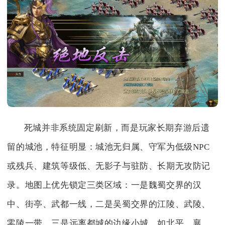
死城并非系统固定刷新，而是玩家长期弃游后遗
留的城池，特征明显：城池无归属、守军为低级NPC
或残兵、建筑等级低、无影子与驻防、长期无攻防记
录。地图上优先锁定三类区域：一是魏蜀交界的汉
中、街亭、武都一线，二是吴蜀交界的江陵、武陵、
零陵一带，三是远离都城的边缘小城，如北平、襄