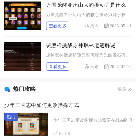
万国觉醒亚历山大的推动力是什么
万国觉醒中亚历山大的核心推动力源于攻防一体的技能闭环+步兵全...
查看更多
周周
2026-05-11
要怎样挑战原神珉林遗迹解谜
原神珉林遗迹解谜完整流程为先触发石碑任务，分三处方位收集光锥...
查看更多
云别
2026-07-10
热门攻略
更多
少年三国志中如何更改指挥方式
少年三国志更改指挥方式需要在战前阵容界
07-08