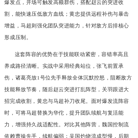
爆发点，开场可触发高额群伤，搭配赵云的突进收
割，能快速压低敌方血线；黄忠提供远程补伤与暴击
增益，马超则强化团队突进能力，针对敌方后排核心
形成压制。
这套阵容的优势在于技能联动紧密，容错率高且
养成路径清晰。实战中采用经典站位，张飞前置承
伤，诸葛亮放1号位先手释放全体沉默控怒，阻断敌方
技能释放节奏，随后赵云突进打乱阵型，关羽跟进大
招完成收割，黄忠与马超补刀收尾。面对爆发流阵容
时，可将马超替换为华佗，提升团队续航与复活能
力，增强持久战适配性。对比其他阵营，魏国控制流
依赖曹操先手，续航偏弱；吴国灼烧流成型慢，后期