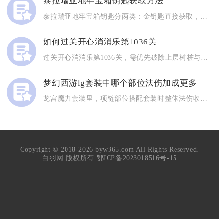
泰拉瑞亚地牢宝箱钥匙获取方法
泰拉瑞亚地牢宝箱钥匙分两类：金钥匙直接获取，用于开黄金宝箱；...
如何过关开心消消乐第1036关
过关开心消消乐第1036关，需优先破除上层树桩与冰柱障碍，释...
梦幻西游lg套装中哪个部位法伤加成更多
龙宫魔力套装里，项链部位搭配套装时整体法伤收益远高于头盔、腰...
Copyright © 2018-2026 byw365.com All Rights Reserved.
白羽网 版权所有
鄂ICP备2023018516号-15