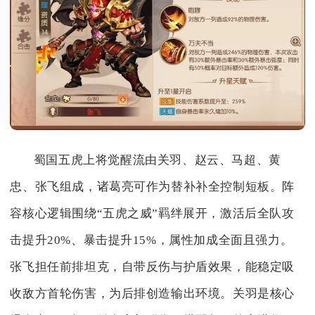
蜀国五虎上将觉醒流由关羽、赵云、马超、黄
忠、张飞组成，诸葛亮可作为替补补全控制短板。阵
容核心逻辑围绕“五虎之威”羁绊展开，激活后全队攻
击提升20%、暴击提升15%，属性加成全面且强力。
张飞担任前排坦克，自带反伤与护盾效果，能稳定吸
收敌方首轮伤害，为后排创造输出环境。关羽是核心