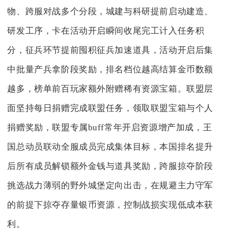
物、跨服对战多个分段，城建与科研提前启动建造、
研发工序，卡在活动开启瞬间收尾完工计入任务积
分，征兵环节提前囤积征兵加速道具，活动开启后集
中批量产兵拿阶段奖励，排名档位越高结算金币数额
越多，榜单前百玩家额外附赠稀有资源宝箱。联盟层
面坚持每日捐赠完成联盟任务，领取联盟宝箱与个人
捐赠奖励，联盟专属buff常年开启资源增产加成，王
国总动员联动全服成员完成集体目标，本国排名提升
后所有成员解锁额外金钱与道具奖励，跨服掠夺阶段
挑选战力薄弱的野外城堡定向出击，在规避主力守军
的前提下掠夺存量银币资源，控制战损实现低成本获
利。