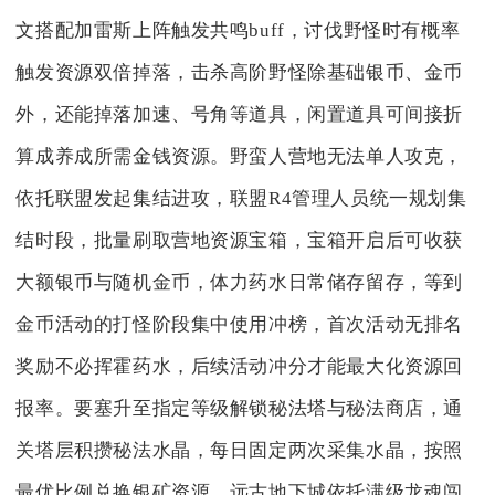
文搭配加雷斯上阵触发共鸣buff，讨伐野怪时有概率
触发资源双倍掉落，击杀高阶野怪除基础银币、金币
外，还能掉落加速、号角等道具，闲置道具可间接折
算成养成所需金钱资源。野蛮人营地无法单人攻克，
依托联盟发起集结进攻，联盟R4管理人员统一规划集
结时段，批量刷取营地资源宝箱，宝箱开启后可收获
大额银币与随机金币，体力药水日常储存留存，等到
金币活动的打怪阶段集中使用冲榜，首次活动无排名
奖励不必挥霍药水，后续活动冲分才能最大化资源回
报率。要塞升至指定等级解锁秘法塔与秘法商店，通
关塔层积攒秘法水晶，每日固定两次采集水晶，按照
最优比例兑换银矿资源，远古地下城依托满级龙魂闯