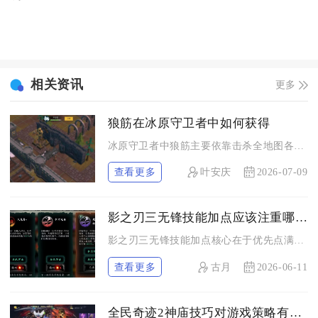
相关资讯
更多
狼筋在冰原守卫者中如何获得
冰原守卫者中狼筋主要依靠击杀全地图各类狼型怪物掉落，集市金币...
查看更多
叶安庆
2026-07-09
影之刃三无锋技能加点应该注重哪些方面
影之刃三无锋技能加点核心在于优先点满金龙剑、巨剑飞旋等破甲爆...
查看更多
古月
2026-06-11
全民奇迹2神庙技巧对游戏策略有何帮助